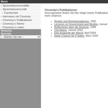
Menü
Sprachwissenschaftler
Sprachwissenschaft
Chomsky's Publikationen
Fachtermini
Auszugsweise finden Sie hier einige seiner Publikatione
mehr erfahren.
Interviews mit Chomsky
Chomsky's Publikationen
Regeln und Repräsentationen
, 1981
Chomsky's Werke
Lectures on Government and Binding
, Januar
Reflexionen über die Sprache
, 1998
Chomsky's Leben
The Attack
, Januar 2002
Verweise
Eine Anatomie der Macht
, April 2004
Specials
Keine Chance für Frieden
, März 2005