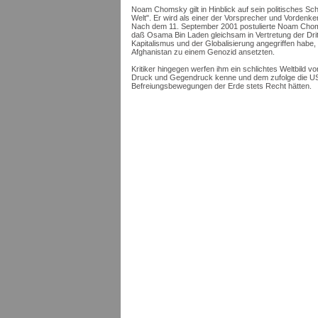
Noam Chomsky gilt in Hinblick auf sein politisches Schr
Welt". Er wird als einer der Vorsprecher und Vordenk
Nach dem 11. September 2001 postulierte Noam Choms
daß Osama Bin Laden gleichsam in Vertretung der Drit
Kapitalismus und der Globalisierung angegriffen habe,
Afghanistan zu einem Genozid ansetzten.
Kritiker hingegen werfen ihm ein schlichtes Weltbild v
Druck und Gegendruck kenne und dem zufolge die USA 
Befreiungsbewegungen der Erde stets Recht hätten.