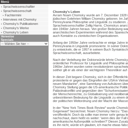
Menü
Sprachwissenschaftler
Sprachwissenschaft
Chomsky's Leben
Fachtermini
Avram Noam Chomsky wurde am 7. Dezember 1928 in P
jüdischen Gelehrten William Chomsky geboren. Im Jahr
Interviews mit Chomsky
Pennsylvania Philosophie und Linguistik zu studieren.
Chomsky's Publikationen
Sprachwissenschaftler Zellig Harris. Chomskys anarc
Chomsky's Werke
den 1940er Jahren heraus. Von großer Bedeutung war
Chomsky's Leben
anarchistischen Experimenten während des Spanischen
auch Kontakte zu zionistischen Organisationen.
Verweise
Specials
Anfang der 1950er Jahre verbrachte er einige Jahre in
Pennsylvania in Linguistik promovierte. In seiner Dokto
zu entwickeln, die er 1957 in seinem Buch Syntaktisc
Sprachwissenschaft, ausarbeitete.
Nach der Verleihung der Doktorwürde lehrte Chomsky 
ordentlicher Professor für Linguistik und Philosophie 
1960er Jahren wurden seine revolutionären sprachwiss
seither gilt er als einer der wichtigsten Theoretiker au
In dieser Zeit begann Chomsky, sich in der Öffentlichkei
protestierte er gegen das Eingreifen der USA in Vietna
neuen Mandarine", eine Sammlung von Aufsätzen über
Chomsky Stellung gegen die US-amerikanische Politik i
Palästinakonflikt und gegenüber den "Schurkenstaate
der Menschenrechte, zu Globalisierung und neoliberale
unbestrittenen Bedeutung für die Linguistik zu einem d
der politischen Weltordnung und der Macht der Mass
In der "New York Times Book Review" wurde Chomsky ei
Gegenwart" bezeichnet. Noam Chomsky hierzu: "Das 
veröffentlicht. Doch da sollte man immer sehr genau 
nachschaut, dann heißt es weiter: 'wenn dies der Fall 
amerikanische Außenpolitik schreiben?' Diesen Zusatz 
es ihn nicht, würde ich glauben, ich mache etwas falsc