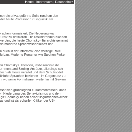
Home
|
Impressum
|
Datenschutz
ne rein privat geführte Seite rund um den
r heute Professor für Linguistik am
rachen formalisiert: Die Neuerung war,
ursiv zu definieren. Die resultierenden Klassen
t werden, die heute Chomsky-Hierarchie genannt
ür die moderne Sprachwissenschaft dar.
auch in der Informatik eine wichtige Rolle,
ilerbau. Moderne Forscher wie Stephen Pinker
lten Chomskys Theorien, insbesondere die
nment and Binding-Ansätze, allerdings seit
edoch als heute veraltet und dem Schulmodell
atürliche Sprachen beziehen - im Gegensatz zu
, wo seine Formalismen weiterhin mit Gewinn
ässt sich grundlegend zusammenfassen, dass
den Niedergang des Behaviorismus und den
gilt Chomsky neben seiner linguistischen Arbeit
s und ist als scharfer Kritiker der US-