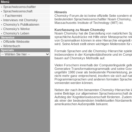
Menü
Sprachwissenschaftler
Sprachwissenschaft
Hinweis
Fachtermini
Chomsky-Forum.de ist keine offizielle Seite sondern ei
bedeutenden Sprachwissenschaftler Noam Chomsky, de
Interviews mit Chomsky
Massachusetts Institute of Technology (MIT) ist.
Chomsky's Publikationen
Chomsky's Werke
Kurzfassung zu Noam Chomsky
Chomsky's Leben
Noam Chomsky hat die Darstellung von natürlichen Sp
sprachliche Ausdrücke mit Hilfe einer Metasprache rek
Verweise
von Grammatiken können in eine Hierarchie eingeteil
Offizielle Webseite
wird. Seine Arbeit stellt einen wichtigen Meilenstein f
Wörterbuch
Specials
Formale Sprachen und die Chomsky-Hierarchie spielen 
insbesondere in der Komplexitätstheorie und im Comp
bauen auf Chomskys Methodik auf.
Vielen Forschern innerhalb der Computerlinguistik ge
Generative Transformationsgrammatik und seine Gover
ungefähr 1980 zwar als bedeutende Pionierleistung, j
nicht mehr ganz entprechend, insofern sie sich auf n
Programmiersprachen und anderen formalen Sprachen
verwendet werden können.
Neben der nach ihm benannten Chomsky-Hierarchie l
seine Beiträge zur allgemeinen Sprachwissenschaft 
Aufstieg der Kognitionswissenschaft förderten. Zudem 
als einer der bedeutendsten Intellektuellen Nordamerika
amerikanischen Außenpolitik bekannt.